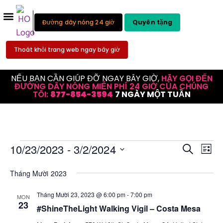
Đường dây nóng 24 giờ
Quyên tặng
Thoát khỏi trang web ngay bây giờ
NẾU BẠN CẦN GIÚP ĐỠ NGAY BÂY GIỜ,
HÃY GỌI ĐẾN
ĐƯỜNG DÂY NÓNG MIỄN PHÍ 24 GIỜ CỦA CHÚNG
TÔI:
877-854-3594
7 NGÀY MỘT TUẦN
Đi
Tìm
10/23/2023
 - 
3/2/2024
Tìm kiếm
Danh
Chọn
hư
kiếm
ngày.
Tháng Mười 2023
ch
sự
độ
Tháng Mười 23, 2023 @ 6:00 pm
-
7:00 pm
MON
kiện
23
xe
#ShineTheLight Walking Vigil – Costa Mesa
và