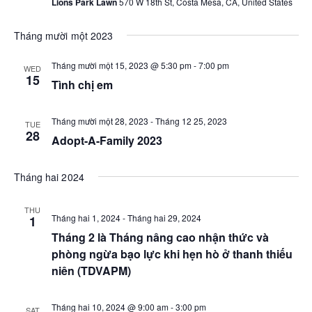
sự
Lions Park Lawn
570 W 18th St, Costa Mesa, CA, United States
điều
kiệ
Tháng mười một 2023
hướn
chế
Tháng mười một 15, 2023 @ 5:30 pm
-
7:00 pm
WED
15
Tình chị em
độ
xem
Tháng mười một 28, 2023
-
Tháng 12 25, 2023
TUE
28
Adopt-A-Family 2023
Tháng hai 2024
THU
Tháng hai 1, 2024
-
Tháng hai 29, 2024
1
Tháng 2 là Tháng nâng cao nhận thức và
phòng ngừa bạo lực khi hẹn hò ở thanh thiếu
niên (TDVAPM)
Tháng hai 10, 2024 @ 9:00 am
-
3:00 pm
SAT