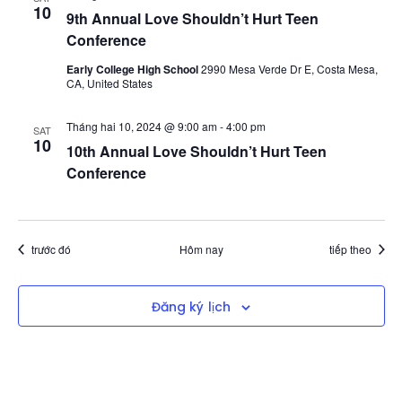
10
9th Annual Love Shouldn’t Hurt Teen
Conference
Early College High School
2990 Mesa Verde Dr E, Costa Mesa,
CA, United States
Tháng hai 10, 2024 @ 9:00 am
-
4:00 pm
SAT
10
10th Annual Love Shouldn’t Hurt Teen
Conference
Sự kiện
Sự kiện
trước đó
Hôm nay
tiếp theo
Đăng ký lịch