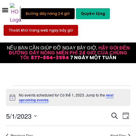
Đường dây nóng 24 giờ
Quyên tặng
Thoát khỏi trang web ngay bây giờ
NẾU BẠN CẦN GIÚP ĐỠ NGAY BÂY GIỜ,
HÃY GỌI ĐẾN
ĐƯỜNG DÂY NÓNG MIỄN PHÍ 24 GIỜ CỦA CHÚNG
TÔI:
877-854-3594
7 NGÀY MỘT TUẦN
No events scheduled for Có thể 1, 2023. Jump to the
next
Notice
upcoming events
.
Đi
Tìm
5/1/2023
Tìm kiếm
Ngày
Chọn
hư
kiếm
ngày.
ch
Previous Day
Next Day