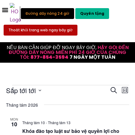
Đường dây nóng 24 giờ
Quyên tặng
Thoát khỏi trang web ngay bây giờ
NẾU BẠN CẦN GIÚP ĐỠ NGAY BÂY GIỜ,
HÃY GỌI ĐẾN
ĐƯỜNG DÂY NÓNG MIỄN PHÍ 24 GIỜ CỦA CHÚNG
TÔI:
877-854-3594
7 NGÀY MỘT TUẦN
Đi
Tìm
Sắp tới
tới
Tìm kiếm
Danh
Chọn
hư
kiếm
ngày.
Tháng tám 2026
ch
sự
độ
MON
kiện
Tháng tám 10
-
Tháng tám 13
10
xe
và
Khóa đào tạo luật sư bảo vệ quyền lợi cho