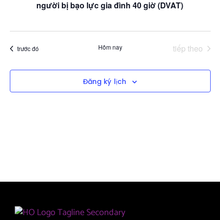
sự
người bị bạo lực gia đình 40 giờ (DVAT)
điều
kiệ
hướn
chế
Sự kiện
Hôm nay
tiếp theo
Sự kiện
trước đó
độ
xem
Đăng ký lịch