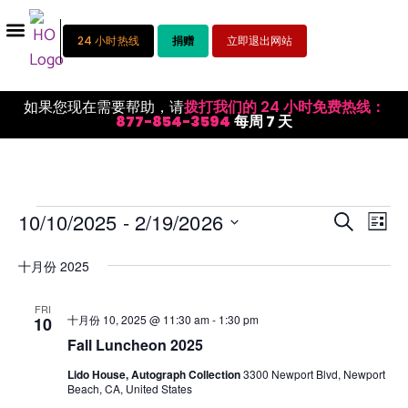
24 小时热线
捐赠
立即退出网站
如果您现在需要帮助，请
拨打我们的 24 小时免费热线：
877-854-3594
每周 7 天
活
活
10/10/2025
 - 
2/19/2026
搜索
列表
选
动
动
择
十月份 2025
视
日
搜
期。
图
FRI
索
十月份 10, 2025 @ 11:30 am
-
1:30 pm
10
导
和
Fall Luncheon 2025
航
视
Lido House, Autograph Collection
3300 Newport Blvd, Newport
Beach, CA, United States