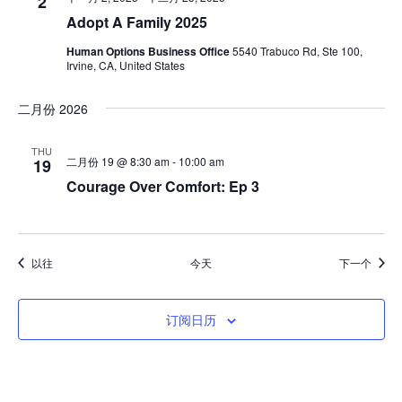
2
Adopt A Family 2025
Human Options Business Office
5540 Trabuco Rd, Ste 100,
Irvine, CA, United States
二月份 2026
THU
二月份 19 @ 8:30 am
-
10:00 am
19
Courage Over Comfort: Ep 3
活动
活动
以往
今天
下一个
订阅日历