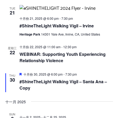
图
TUE
导
21
航
十月份 21, 2025 @ 6:00 pm
-
7:30 pm
#ShineTheLight Walking Vigil – Irvine
Heritage Park
14301 Yale Ave, Irvine, CA, United States
十月份 22, 2025 @ 11:00 am
-
12:30 pm
星期三
22
WEBINAR: Supporting Youth Experiencing
Relationship Violence
Featured
十月份 30, 2025 @ 6:00 pm
-
7:30 pm
THU
30
#ShineTheLight Walking Vigil – Santa Ana –
Copy
十一月 2025
SUN
十一月 2, 2025
-
十二月 25, 2025