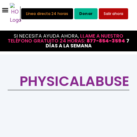
Línea directa 24 horas
Donar
Salir ahora
SI NECESITA AYUDA AHORA,
LLAME A NUESTRO
TELÉFONO GRATUITO 24 HORAS:
877-854-3594
7
DÍAS A LA SEMANA
PHYSICALABUSE