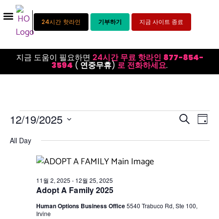
24시간 핫라인
기부하기
지금 사이트 종료
지금 도움이 필요하면
24시간 무료 핫라인
877-854-
3594
(
연중무휴
)
로 전화하세요
.
이
이
12/19/2025
검색
일
날
벤
벤
짜
All Day
트
를
트
선
뷰
택
검
합
탐
11월 2, 2025
-
12월 25, 2025
니
색
Adopt A Family 2025
다.
색
및
Human Options Business Office
5540 Trabuco Rd, Ste 100,
Irvine