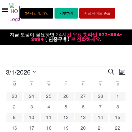
24시간 핫라인
기부하기
지금 사이트 종료
지금 도움이 필요하면
24시간 무료 핫라인
877-854-
3594
(
연중무휴
)
로 전화하세요
.
이
이
3/1/2026
검색
월
날
벤
벤
짜
Calendar
M
T
W
T
F
S
S
트
를
트
선
of
0 events
0 events
0 events
0 events
0 events
1 event
0 event
23
24
25
26
27
28
1
뷰
택
검
합
Events
탐
0 events
0 events
0 events
0 events
0 events
0 events
0 event
2
3
4
5
6
7
8
니
색
다.
색
0 events
0 events
0 events
0 events
0 events
0 events
0 event
9
10
11
12
13
14
15
및
0 events
0 events
0 events
0 events
0 events
0 events
0 event
16
17
18
19
20
21
22