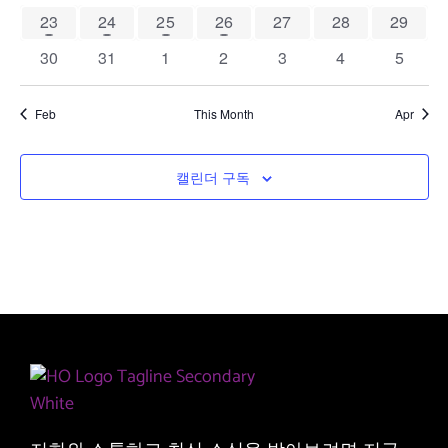
보
1 event
1 event
1 event
1 event
0 events
0 events
0 event
23
24
25
26
27
28
29
기
0 events
0 events
0 events
0 events
0 events
0 events
0 event
30
31
1
2
3
4
5
탐
색
Feb
This Month
Apr
캘린더 구독