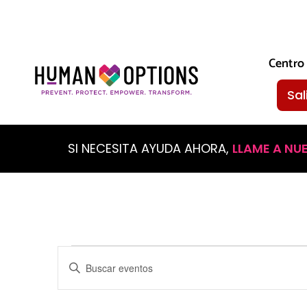
Centro 
Sal
SI NECESITA AYUDA AHORA,
LLAME A NU
Eventos
Introduzca
la
palabra
Búsqueda
clave.