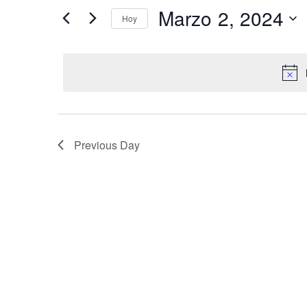
Buscar
Marzo 2, 2024
y
eventos
Hoy
por
Seleccione
palabra
la
vistas
clave.
fecha.
Navegación
Previous Day