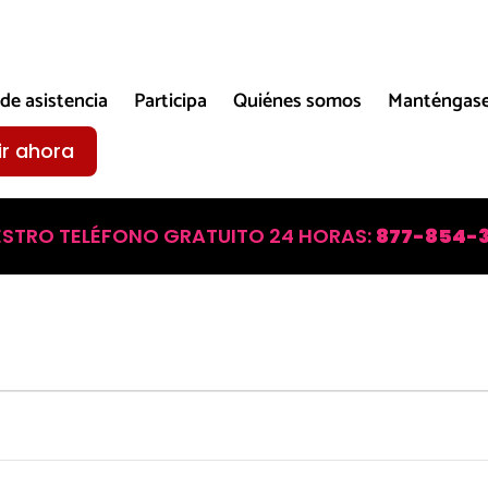
de asistencia
Participa
Quiénes somos
Manténgase
ir ahora
ESTRO TELÉFONO GRATUITO 24 HORAS:
877-854-