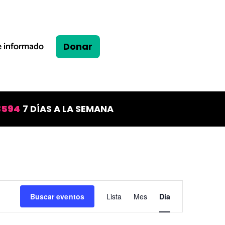
 informado
Donar
3594
7 DÍAS A LA SEMANA
Navegaci
Buscar eventos
Lista
Mes
Día
por