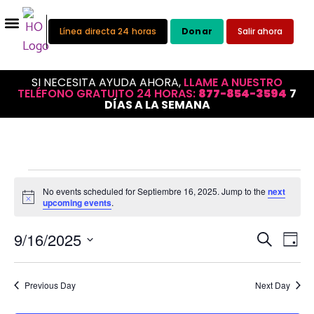
Línea directa 24 horas
Donar
Salir ahora
SI NECESITA AYUDA AHORA,
LLAME A NUESTRO
TELÉFONO GRATUITO 24 HORAS:
877-854-3594
7
DÍAS A LA SEMANA
No events scheduled for Septiembre 16, 2025. Jump to the
next
Notice
upcoming events
.
Na
Event
9/16/2025
Buscar en
Día
Seleccione
por
Búsq
la
las
fecha.
y
Previous Day
Next Day
vis