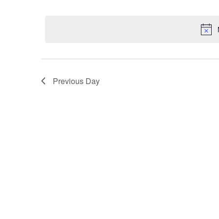
关
选
键
择
索
词
日
搜
期。
索
和
活
动。
视
Previous Day
图
导
航