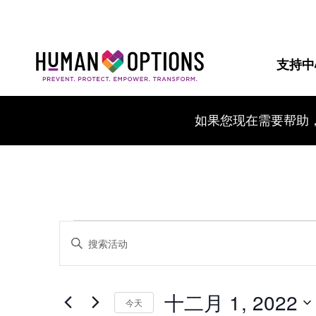
支持中
如果您现在需要帮助
活
输
入
关
动
键
字。
十二月 1, 2022
搜
按
今天