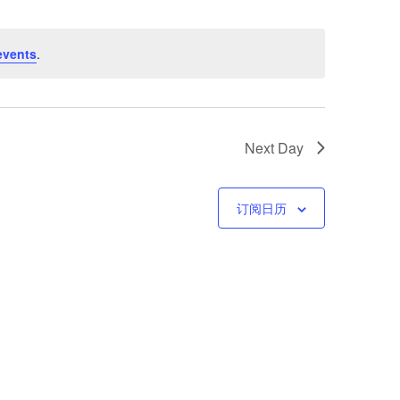
图
events
.
导
航
Next Day
订阅日历