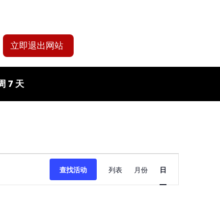
立即退出网站
 7 天
活
查找活动
列表
月份
日
动
视