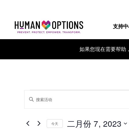
支持中
如果您现在需要帮助
活
输
入
关
动
键
字。
二月份 7, 2023
搜
按
今天