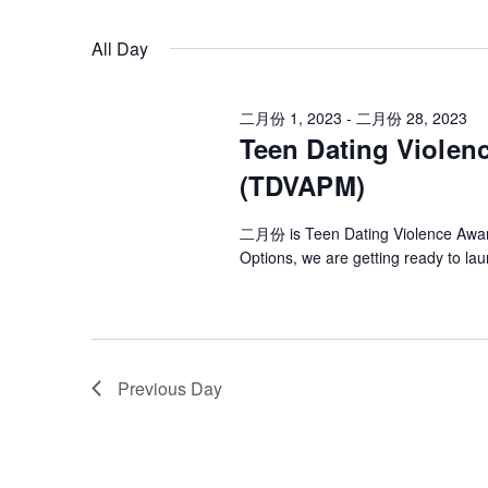
关
选
键
择
索
词
日
All Day
搜
期。
索
和
活
二月份 1, 2023
-
二月份 28, 2023
动。
Teen Dating Violen
视
(TDVAPM)
图
二月份 is Teen Dating Violence Awar
Options, we are getting ready to l
导
航
Previous Day