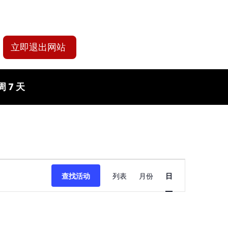
立即退出网站
 7 天
活
查找活动
列表
月份
日
动
视