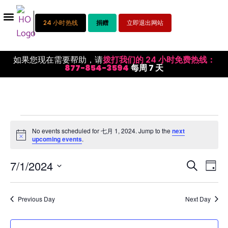
24 小时热线
捐赠
立即退出网站
如果您现在需要帮助，请
拨打我们的 24 小时免费热线：
877-854-3594
每周 7 天
No events scheduled for 七月 1, 2024. Jump to the
next
Notice
upcoming events
.
活
活
7/1/2024
搜索
日
选
动
动
择
视
日
搜
Previous Day
Next Day
期。
图
索