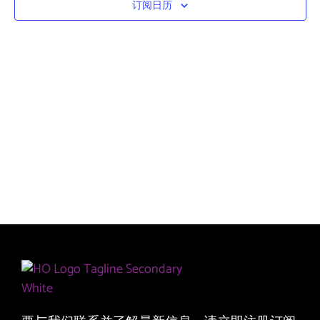
导
订阅日历
和
航
视
图
导
航