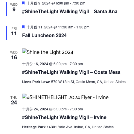
图
Featured
十月份 9, 2024 @ 6:00 pm
-
7:30 pm
WED
9
导
#ShineTheLight Walking Vigil – Santa Ana
航
Featured
十月份 11, 2024 @ 11:30 am
-
1:30 pm
FRI
11
Fall Luncheon 2024
WED
16
十月份 16, 2024 @ 6:00 pm
-
7:30 pm
#ShineTheLight Walking Vigil – Costa Mesa
Lions Park Lawn
570 W 18th St, Costa Mesa, CA, United States
THU
24
十月份 24, 2024 @ 6:00 pm
-
7:30 pm
#ShineTheLight Walking Vigil – Irvine
Heritage Park
14301 Yale Ave, Irvine, CA, United States