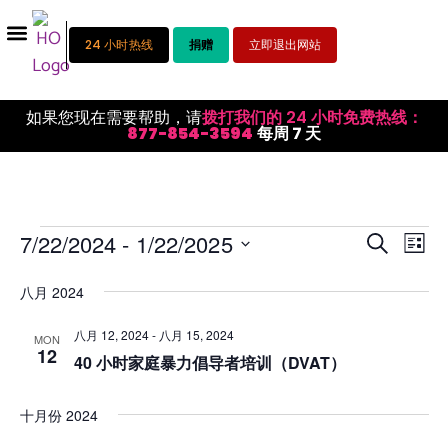
24 小时热线
捐赠
立即退出网站
如果您现在需要帮助，请
拨打我们的 24 小时免费热线：
877-854-3594
每周 7 天
活
活
7/22/2024
 - 
1/22/2025
搜索
列表
选
动
动
择
八月 2024
视
日
搜
期。
图
八月 12, 2024
-
八月 15, 2024
MON
索
12
导
40 小时家庭暴力倡导者培训（DVAT）
和
航
视
十月份 2024