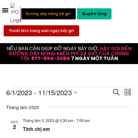
Đường dây nóng 24 giờ
Quyên tặng
Thoát khỏi trang web ngay bây giờ
NẾU BẠN CẦN GIÚP ĐỠ NGAY BÂY GIỜ,
HÃY GỌI ĐẾN
ĐƯỜNG DÂY NÓNG MIỄN PHÍ 24 GIỜ CỦA CHÚNG
TÔI:
877-854-3594
7 NGÀY MỘT TUẦN
Đi
Tìm
6/1/2023
 - 
11/15/2023
Tìm kiếm
Danh
Chọn
hư
kiếm
ngày.
Tháng tám 2023
ch
sự
độ
Tháng tám 2, 2023 @ 5:30 pm
-
7:00 pm
WED
kiện
2
xe
Tình chị em
và