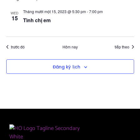
Tháng mười một 15, 2023 @ 5:30 pm
-
7:00 pm
WED
15
Tình chị em
Sự kiện
Sự kiện
trước đó
Hôm nay
tiếp theo
Đăng ký lịch