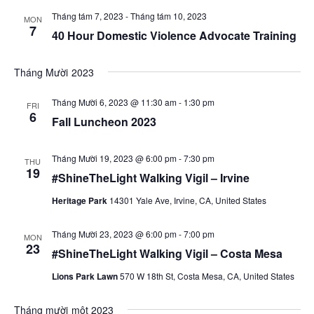
sự
điều
Tháng tám 7, 2023
-
Tháng tám 10, 2023
kiệ
MON
7
40 Hour Domestic Violence Advocate Training
hướn
chế
Tháng Mười 2023
độ
Tháng Mười 6, 2023 @ 11:30 am
-
1:30 pm
FRI
xem
6
Fall Luncheon 2023
Tháng Mười 19, 2023 @ 6:00 pm
-
7:30 pm
THU
19
#ShineTheLight Walking Vigil – Irvine
Heritage Park
14301 Yale Ave, Irvine, CA, United States
Tháng Mười 23, 2023 @ 6:00 pm
-
7:00 pm
MON
23
#ShineTheLight Walking Vigil – Costa Mesa
Lions Park Lawn
570 W 18th St, Costa Mesa, CA, United States
Tháng mười một 2023