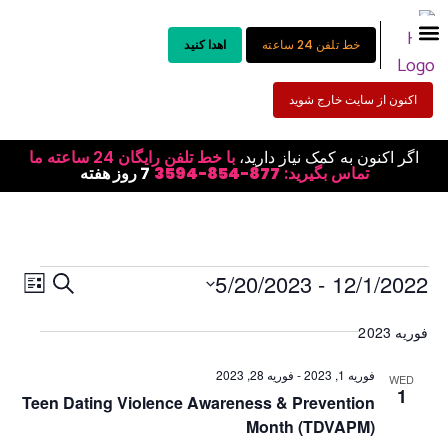
خط تلفن 24 ساعته
اهدا کنید
اکنون از سایت خارج شوید
اگر اکنون به کمک نیاز دارید،
با خط تلفن رایگان 24 ساعته ما
تماس بگیرید:
877-854-3594
7 روز هفته
ناوب
جستجوی
5/20/2023
 - 
12/1/2022
جستجو کنید
فهرست 
تاریخ
نماه
رویدادها
را
فوریه 2023
روید
انتخاب
و
کنید.
فوریه 1, 2023
-
فوریه 28, 2023
WED
ناوبری
1
Teen Dating Violence Awareness & Prevention
بازدیدها
Month (TDVAPM)