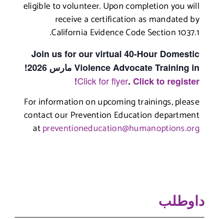
eligible to volunteer. Upon com
receive a certificatio
California Evidence Code
Join us for our virtual 40
Violence A مارس 2026!
Click for flyer
.
Cl
For information on upcoming t
contact our Prevention Educa
at
preventioneducation@hu