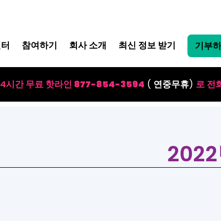
센터
참여하기
회사 소개
최신 정보 받기
기부
24시간 무료 핫라인
877-854-3594
(
연중무휴
)
로 전
2022