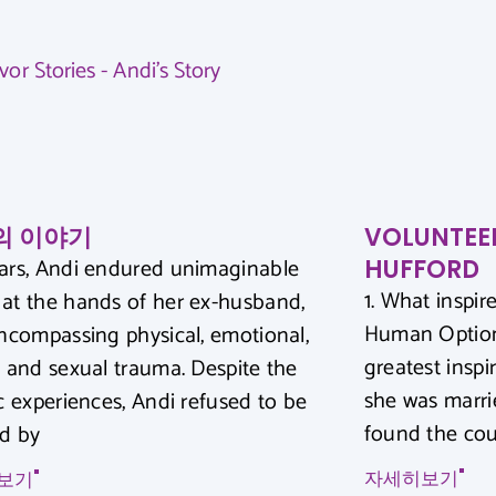
의 이야기
VOLUNTEE
ars, Andi endured unimaginable
HUFFORD
1. What inspir
at the hands of her ex-husband,
Human Option
encompassing physical, emotional,
greatest insp
, and sexual trauma. Despite the
she was marri
ic experiences, Andi refused to be
found the co
d by
자세히보기"
보기"