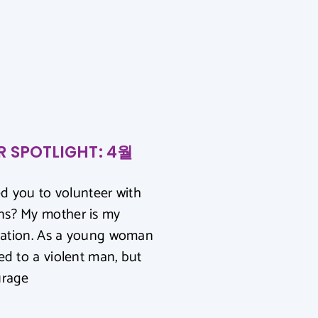
R SPOTLIGHT: 4월
ed you to volunteer with
s? My mother is my
iration. As a young woman
ed to a violent man, but
urage