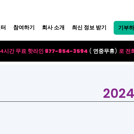
센터
참여하기
회사 소개
최신 정보 받기
기부
24시간 무료 핫라인
877-854-3594
(
연중무휴
)
로 전
202